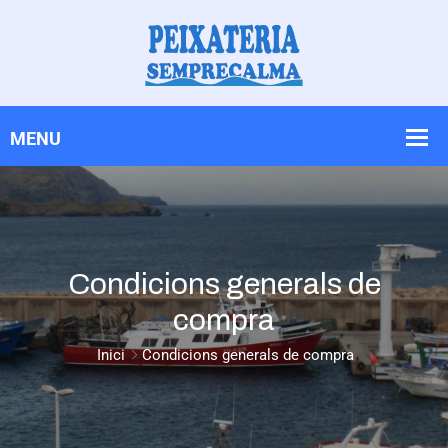
Skip
Skip
to
to
Content
navigation
Condicions generals de
compra
Inici
Condicions generals de compra