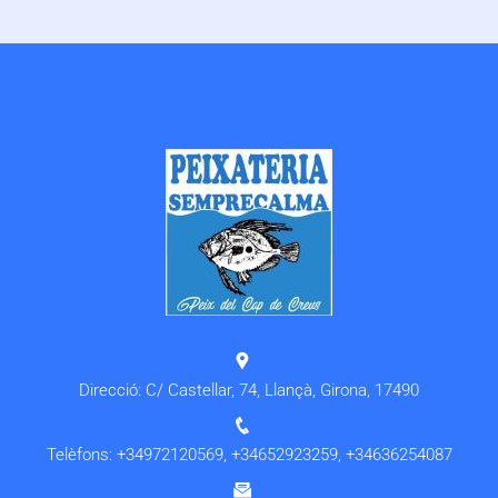
Direcció: C/ Castellar, 74, Llançà, Girona, 17490
Telèfons:
+34972120569
,
+34652923259
,
+34636254087