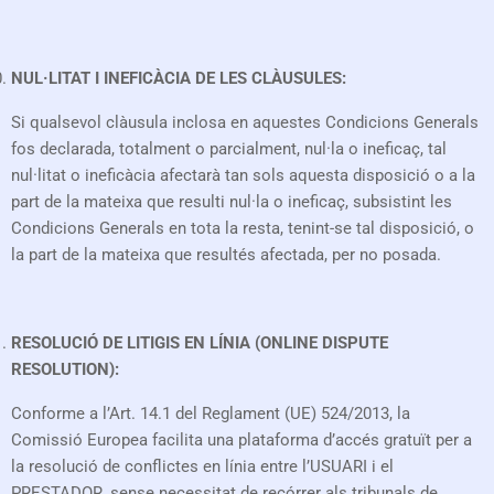
NUL·LITAT I INEFICÀCIA DE LES CLÀUSULES:
Si qualsevol clàusula inclosa en aquestes Condicions Generals
fos declarada, totalment o parcialment, nul·la o ineficaç, tal
nul·litat o ineficàcia afectarà tan sols aquesta disposició o a la
part de la mateixa que resulti nul·la o ineficaç, subsistint les
Condicions Generals en tota la resta, tenint-se tal disposició, o
la part de la mateixa que resultés afectada, per no posada.
RESOLUCIÓ DE LITIGIS EN LÍNIA (ONLINE DISPUTE
RESOLUTION):
Conforme a l’Art. 14.1 del Reglament (UE) 524/2013, la
Comissió Europea facilita una plataforma d’accés gratuït per a
la resolució de conflictes en línia entre l’USUARI i el
PRESTADOR, sense necessitat de recórrer als tribunals de