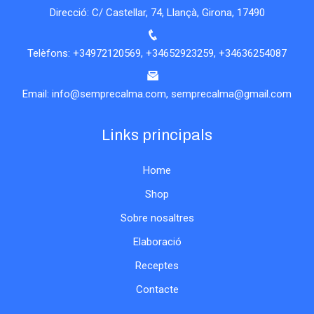
Direcció: C/ Castellar, 74, Llançà, Girona, 17490
Telèfons:
+34972120569
,
+34652923259
,
+34636254087
Email:
info@semprecalma.com
,
semprecalma@gmail.com
Links principals
Home
Shop
Sobre nosaltres
Elaboració
Receptes
Contacte