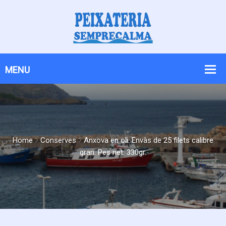
Skip
Skip
to
to
Content
navigation
Home
Conserves
Anxova en oli. Envàs de 25 filets calibre
gran. Pes net: 330gr.