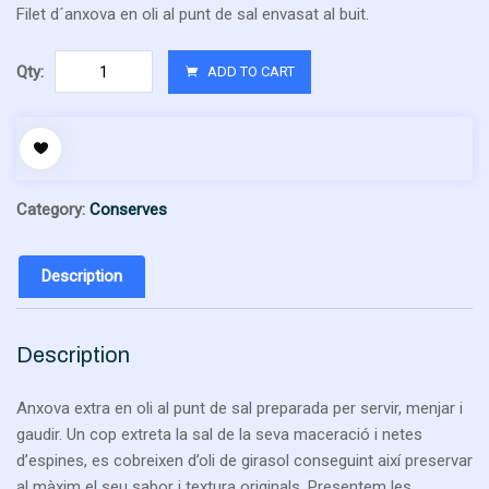
Filet d´anxova en oli al punt de sal envasat al buit.
Anxova
Qty:
ADD TO CART
en
oli.
Envàs
de
25
Category:
Conserves
filets
calibre
gran.
Description
Pes
net:
330gr.
Description
quantity
Anxova extra en oli al punt de sal preparada per servir, menjar i
gaudir. Un cop extreta la sal de la seva maceració i netes
d’espines, es cobreixen d’oli de girasol conseguint així preservar
al màxim el seu sabor i textura originals. Presentem les