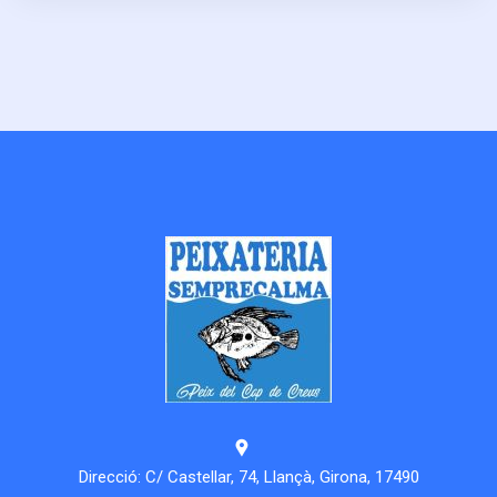
Direcció: C/ Castellar, 74, Llançà, Girona, 17490