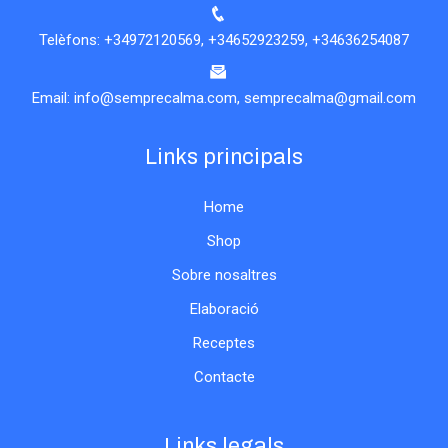
Telèfons:
+34972120569
,
+34652923259
,
+34636254087
Email:
info@semprecalma.com
,
semprecalma@gmail.com
Links principals
Home
Shop
Sobre nosaltres
Elaboració
Receptes
Contacte
Links legals