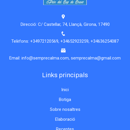
Direcció: C/ Castellar, 74, Llançà, Girona, 17490
Telèfons:
+34972120569
,
+34652923259
,
+34636254087
Email:
info@semprecalma.com
,
semprecalma@gmail.com
Links principals
Inici
Botiga
Sobre nosaltres
Elaboració
Receptes