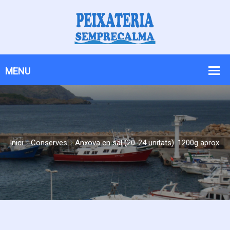
Skip
Skip
to
to
Content
navigation
Inici
Conserves
Anxova en sal (20-24 unitats). 1200g aprox.