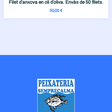
Filet d´anxova en oli d´oliva. Envàs de 50 filets.
50,00
€