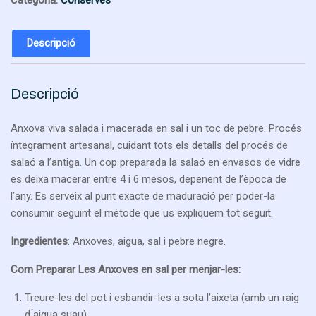
24
unitats).
1200g
Descripció
aprox.
Descripció
Anxova viva salada i macerada en sal i un toc de pebre. Procés
íntegrament artesanal, cuidant tots els detalls del procés de
salaó a l’antiga. Un cop preparada la salaó en envasos de vidre
es deixa macerar entre 4 i 6 mesos, depenent de l’època de
l’any. Es serveix al punt exacte de maduració per poder-la
consumir seguint el mètode que us expliquem tot seguit.
Ingredientes
: Anxoves, aigua, sal i pebre negre.
Com Preparar Les Anxoves en sal per menjar-les:
Treure-les del pot i esbandir-les a sota l’aixeta (amb un raig
d ́aigua suau)