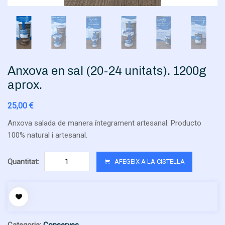
Anxova en sal (20-24 unitats). 1200g
aprox.
25,00
€
Anxova salada de manera íntegrament artesanal. Producto
100% natural i artesanal.
quantitat
Quantitat:
AFEGEIX A LA CISTELLA
de
Anxova
en
sal
(20-
Categoria:
Conserves