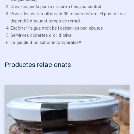
Obrir-les per la panxa i treure’n l´espina central
Posar-les en remull durant 30 minuts màxim. El punt de sal
dependrà
d´aquest temps de remull.
Escòrrer l’aigua molt bé i deixar-les ben eixutes
Servir-les cobertes d´oli d´oliva
I a gaudir d´un sabor incomparable!!
Productes relacionats